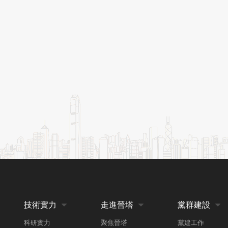
技術實力
走進晉塔
黨群建設



科研實力
聚焦晉塔
黨建工作