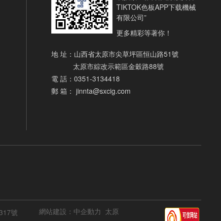
TIKTOK色板APP下载機械
有限公司”
更多精彩等著你！
地 址：山西省太原市尖草坪區恒山路51號
太原市綜改示範區金穀路88號
電 話：
0351-3134418
郵 箱：
jinnta@sxcig.com
網站建設：中企動力
太原
317號