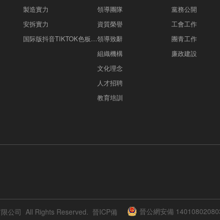
製造實力
領導團隊
黨務公開
安拆實力
資質榮譽
工會工作
国际版抖音TIKTOK色板APP下载案例
領導致辭
團青工作
組織機構
廉政建設
文化理念
人才招聘
教育培訓
晉公網安備 14010802080
 All Rights Reserved.
晉ICP備