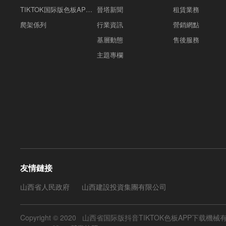
TIKTOK国际版色板APP下载係列
晉塔新聞
租賃業務
爬架係列
行業資訊
營銷網點
基層動態
售後服務
主題專欄
友情鏈接
山西省人民政府
山西建設投資集團有限公司
Copyright © 2020 山西省国际版抖音TIKTOK色板APP下载機械有限公司