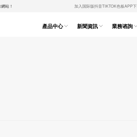
！
加入国际版抖音TIKTOK色板APP
產品中心
新聞資訊
業務谘詢


聚焦晉塔
領導團隊
通知公告
黨建工作
晉塔新聞
黨務公開
TIKTOK成人版APP下
科研實力
TIKTOK国际版色板
製造實力
銷售業務
資質榮譽
租賃業務
領導致辭
行業資訊
工會工作
基層動態
團青工作
载係列
安拆實力
APP下载係列
国际版抖音TIKTOK
營銷網點
組織機構
售後服務
文化理念
爬架係列
主題專欄
廉政建設
板APP下载案例
人才招聘
教育培訓