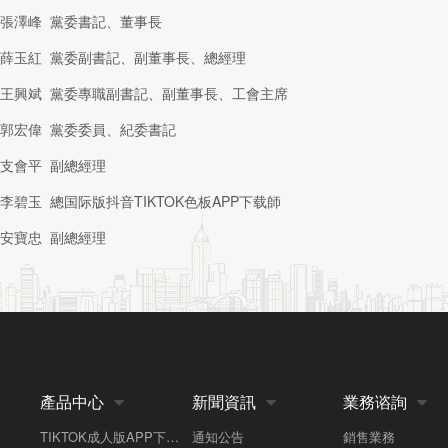
張澤峰 黨委書記、董事長
薛玉紅 黨委副書記、副董事長、總經理
王興斌 黨委專職副書記、副董事長、工會主席
郭宏偉 黨委委員、紀委書記
支會平 副總經理
李碧玉 總国际版抖音TIKTOK色板APP下载師
安寶忠 副總經理
產品中心
新聞資訊
業務谘詢



TIKTOK成人版APP下载係列
通知公告
銷售業務