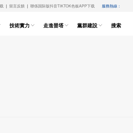
下载
|
留言反饋
|
聯係国际版抖音TIKTOK色板APP下载
服務熱線：
0351-3134418
技術實力
走進晉塔
黨群建設
搜索




色